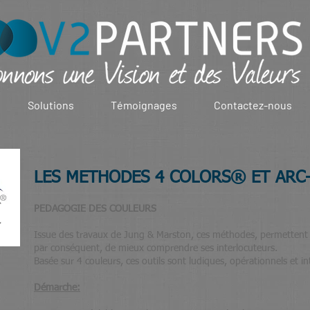
Solutions
Témoignages
Contactez-nous
LES METHODES 4 COLORS®
ET ARC
PEDAGOGIE DES COULEURS
Issue des travaux de Jung & Marston, ces méthodes, permetten
par conséquent, de mieux comprendre ses interlocuteurs.
Basée sur 4 couleurs, ces outils sont ludiques, opérationnels et int
Démarche: